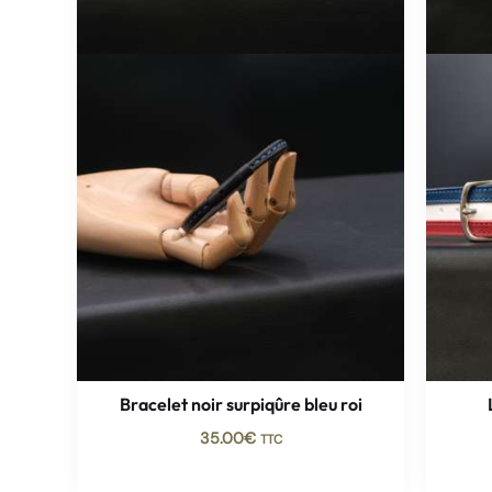
Bracelet noir surpiqûre bleu roi
35.00
€
TTC