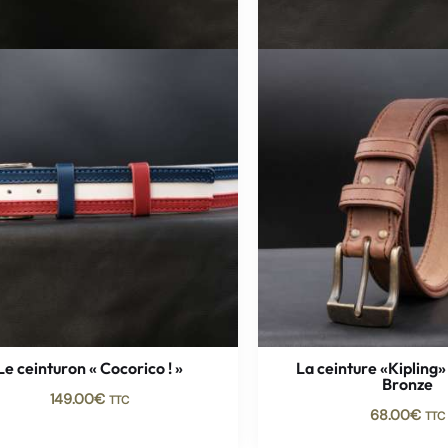
Le ceinturon « Cocorico ! »
La ceinture «Kipling»
Bronze
149.00
€
TTC
68.00
€
TTC