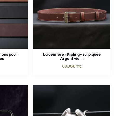
sions pour
La ceinture «Kipling» surpiquée
ues
Argent vieilli
68.00
€
TTC