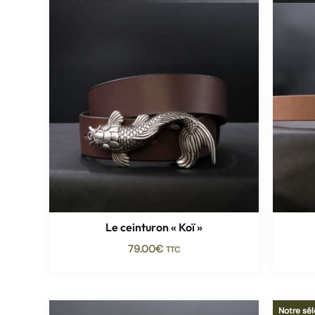
Le ceinturon « Koï »
79.00
€
TTC
Notre sél