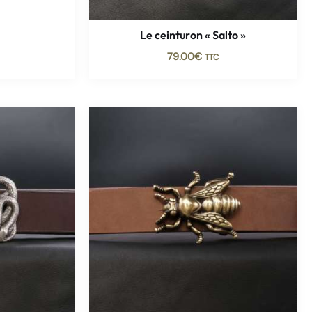
Le ceinturon « Salto »
79.00
€
TTC