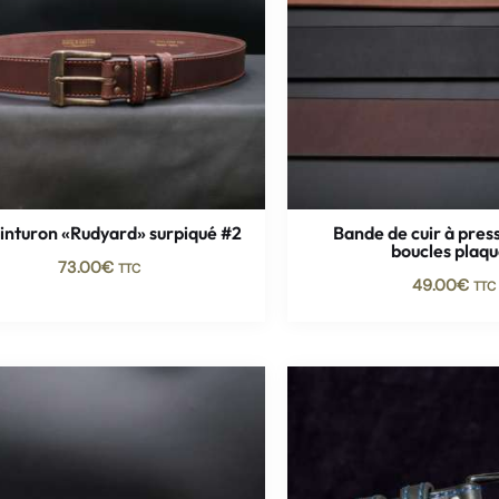
inturon «Rudyard» surpiqué #2
Bande de cuir à pres
boucles plaq
73.00
€
TTC
49.00
€
TTC