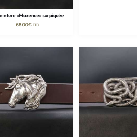
ceinture «Maxence» surpiquée
68.00
€
TTC