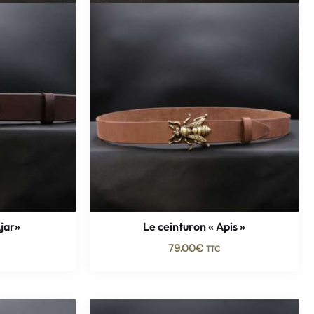
jar»
Le ceinturon « Apis »
79.00
€
TTC