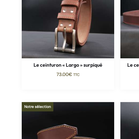
Le ceinturon « Largo » surpiqué
Le ce
73.00
€
TTC
Notre sélection