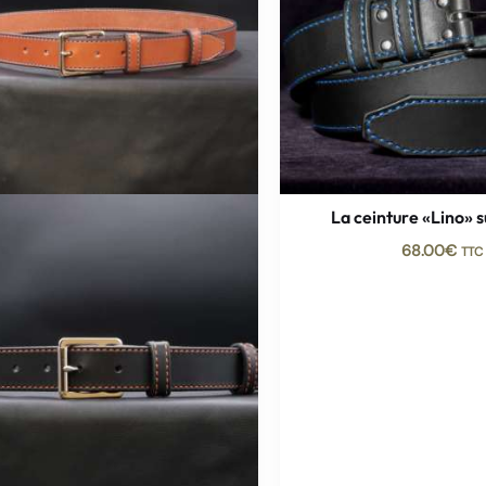
La ceinture «Lino» 
68.00
€
TTC