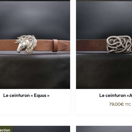
Le ceinturon « Equus »
Le ceinturon «A
79.00
€
TTC
ection