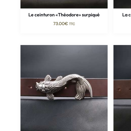
Le ceinturon «Théodore» surpiqué
La 
73.00
€
TTC