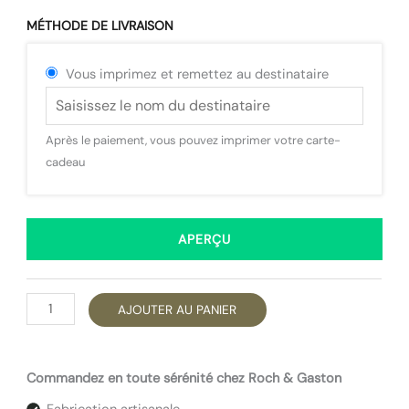
MÉTHODE DE LIVRAISON
Vous imprimez et remettez au destinataire
Après le paiement, vous pouvez imprimer votre carte-
cadeau
APERÇU
quantité
AJOUTER AU PANIER
de
Carte
Commandez en toute sérénité chez Roch & Gaston
cadeau