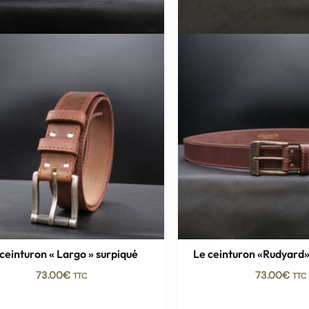
ceinturon « Largo » surpiqué
Le ceinturon «Rudyard»
73.00
€
73.00
€
TTC
TTC