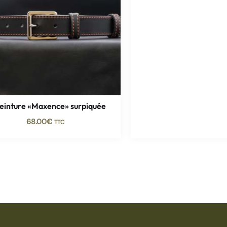
ceinture «Maxence» surpiquée
68.00
€
TTC