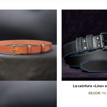
La ceinture «Lino» 
68.00
€
TTC