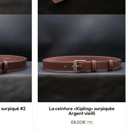
 surpiqué #2
La ceinture «Kipling» surpiquée
Argent vieilli
68.00
€
TTC