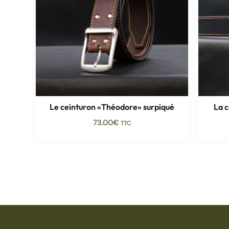
Le ceinturon «Théodore» surpiqué
La 
73.00
€
TTC