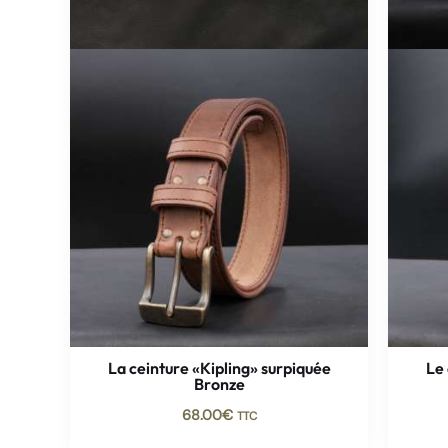
La ceinture «Kipling» surpiquée
Le 
Bronze
68.00
€
TTC