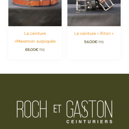
La ceinture
La ceinture « Riton »
«Maxence» surpiquée
54.00
€
TTC
68.00
€
TTC