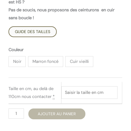
est HS ?
Pas de soucis, nous proposons des ceinturons en cuir
sans boucle !
GUIDE DES TAILLES
Couleur
Noir
Marron foncé
Cuir vieilli
Taille en cm, au delà de
110cm nous contacter
*
quantité
AJOUTER AU PANIER
de
Bande