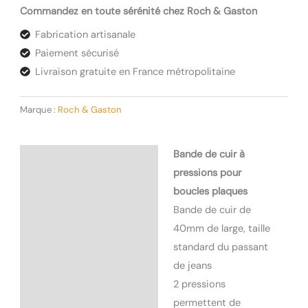
Commandez en toute sérénité chez Roch & Gaston
de
cuir
Fabrication artisanale
à
Paiement sécurisé
pressions
Livraison gratuite en France métropolitaine
pour
boucles
Marque :
Roch & Gaston
plaques
Bande de cuir à
Description
pressions pour
Informations
boucles plaques
complémentaires
Bande de cuir de
40mm de large, taille
standard du passant
de jeans
2 pressions
permettent de