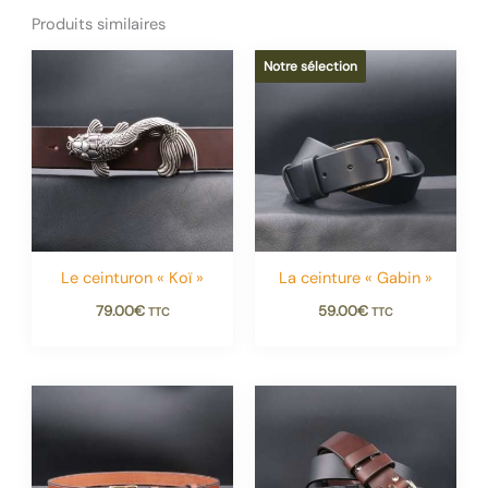
Produits similaires
Notre sélection
Le ceinturon « Koï »
La ceinture « Gabin »
79.00
€
59.00
€
TTC
TTC