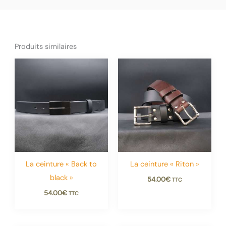
Produits similaires
La ceinture « Back to
La ceinture « Riton »
black »
54.00
€
TTC
54.00
€
TTC