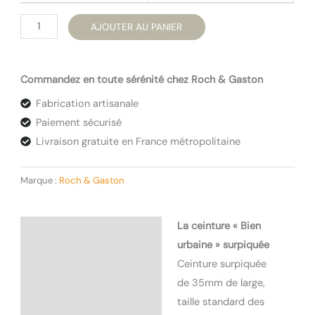
quantité
AJOUTER AU PANIER
de
La
Commandez en toute sérénité chez Roch & Gaston
ceinture
"Bien
Fabrication artisanale
urbaine"
Paiement sécurisé
surpiquée
Livraison gratuite en France métropolitaine
Marque :
Roch & Gaston
La ceinture « Bien
Description
urbaine » surpiquée
Informations
Ceinture surpiquée
complémentaires
de 35mm de large,
taille standard des