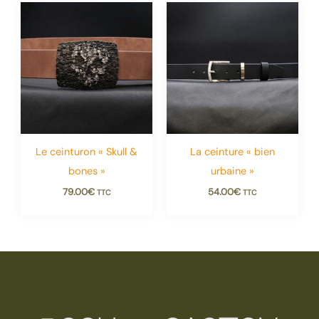
Le ceinturon « Skull &
La ceinture « bien
bones »
urbaine »
79.00
€
54.00
€
TTC
TTC