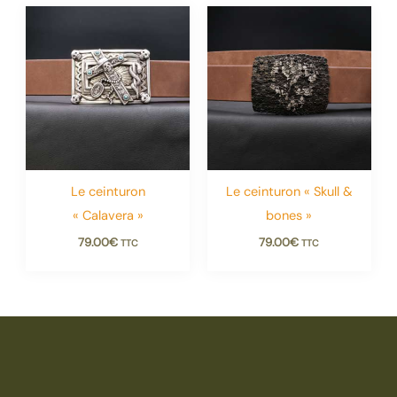
Le ceinturon
Le ceinturon « Skull &
« Calavera »
bones »
79.00
€
79.00
€
TTC
TTC