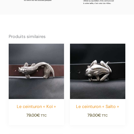
Produits similaires
Le ceinturon « Koï »
Le ceinturon « Salto »
79.00
€
79.00
€
TTC
TTC